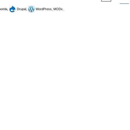
omla,
Drupal,
WordPress, MODx.