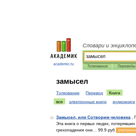
Словари и энциклоп
academic.ru
Толкования
Переводы
замысел
Толкование
Перевод
Книги
все
электронные книги
аудиокниги
Замысел, или Сотворим человека
, 
21
Эта книга о первых людях, потерявших
грехопадения они… 99.9 руб
электронн