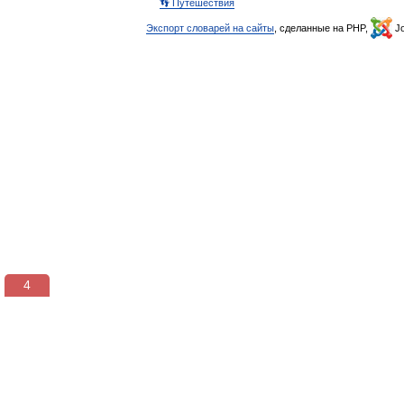
👣 Путешествия
Экспорт словарей на сайты
, сделанные на PHP,
Jo
3