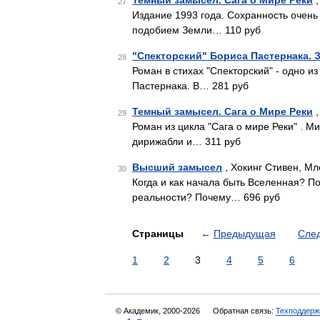
Темный замысел. Сага о Мире Реки
,
27
Издание 1993 года. Сохранность очень 
подобием Земли… 110 руб
"Спекторский" Бориса Пастернака. 
28
Роман в стихах "Спекторский" - одно 
Пастернака. В… 281 руб
Темный замысел. Сага о Мире Реки
,
29
Роман из цикла "Сага о мире Реки" . М
дирижабли и… 311 руб
Высший замысел
, Хокинг Стивен, М
30
Когда и как начала быть Вселенная? П
реальности? Почему… 696 руб
Страницы
←
Предыдущая
Сле
1
2
3
4
5
6
© Академик, 2000-2026
Обратная связь:
Техподдерж