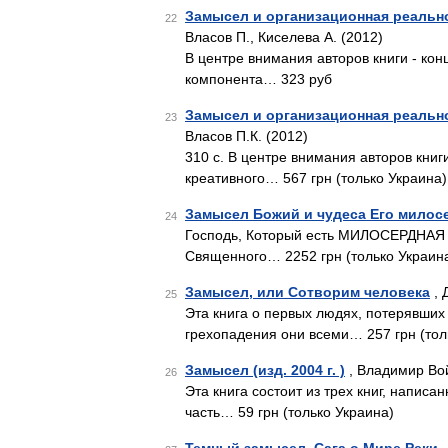
Замысел и организационная реальн
22
Власов П., Киселева А. (2012)
В центре внимания авторов книги - кон
компонента… 323 руб
Замысел и организационная реальн
23
Власов П.К. (2012)
310 с. В центре внимания авторов книг
креативного… 567 грн (только Украина)
Замысел Божий и чудеса Его мило
24
Господь, Который есть МИЛОСЕРДНАЯ Л
Священного… 2252 грн (только Украин
Замысел, или Сотворим человека
, 
25
Эта книга о первых людях, потерявших 
грехопадения они всеми… 257 грн (тол
Замысел (изд. 2004 г. )
, Владимир Во
26
Эта книга состоит из трех книг, написа
часть… 59 грн (только Украина)