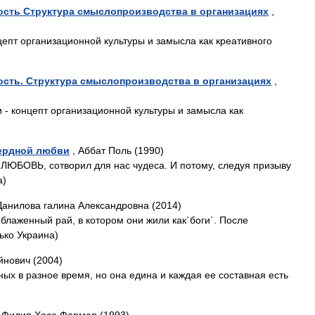
ость Структура смыслопроизводства в организациях
,
цепт организационной культуры и замысла как креативного
ость. Структура смыслопроизводства в организациях
,
и - концепт организационной культуры и замысла как
сердной любви
, Аббат Поль (1990)
ЮБОВЬ, сотворил для нас чудеса. И потому, следуя призыву
а)
Данилова галина Александровна (2014)
блаженный рай, в котором они жили как`боги`. После
ько Украина)
йнович (2004)
нных в разное время, но она едина и каждая ее составная есть