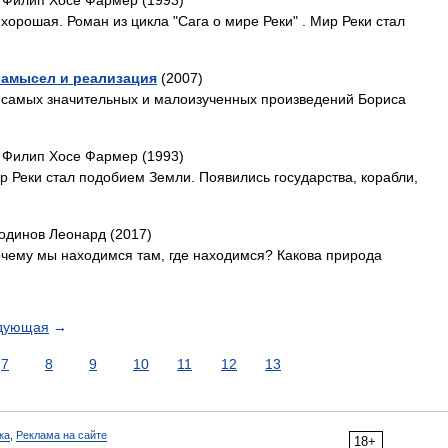
 Филип Хосе Фармер (1993)
хорошая. Роман из цикла "Сага о мире Реки" . Мир Реки стал
Замысел и реализация
(2007)
из самых значительных и малоизученных произведений Бориса
 Филип Хосе Фармер (1993)
ир Реки стал подобием Земли. Появились государства, корабли,
лодинов Леонард (2017)
очему мы находимся там, где находимся? Какова природа
дующая
→
7
8
9
10
11
12
13
ка
,
Реклама на сайте
18+