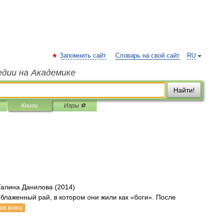
Запомнить сайт
Словарь на свой сайт
RU
едии на Академике
Найти!
Книги
Игры ⚽
Галина Данилова (2014)
 блаженный рай, в котором они жили как «боги». После
ая книга